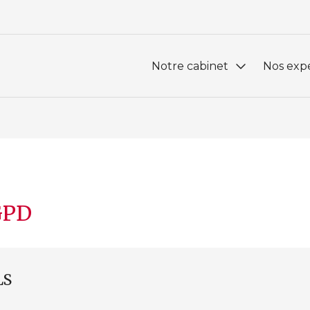
Notre cabinet
Nos expe
Présentation
Comptabi
Notre bureau
RH et P
Nous rejoindre
Créatio
Patrimo
GPD
LS