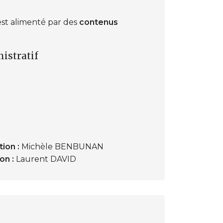
 est alimenté par des
contenus
istratif
ion :
Michèle BENBUNAN
on :
Laurent DAVID