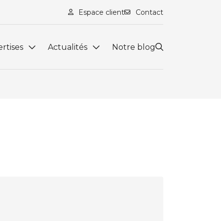
Espace client
Contact
rtises
Actualités
Notre blog
lité et Fiscalité
Actualités
aie
Guide du chef d'entreprise
n d'entreprise
Échéanciers
ine
Simulateurs